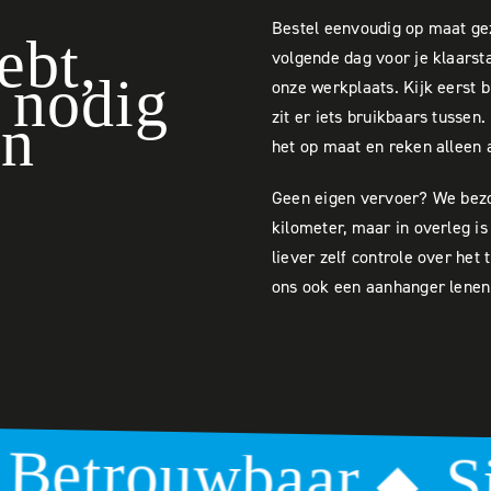
Bestel eenvoudig op maat gez
ebt,
volgende dag voor je klaarst
t nodig
onze werkplaats. Kijk eerst 
zit er iets bruikbaars tussen.
n
het op maat en reken alleen
Geen eigen vervoer? We bezo
kilometer, maar in overleg i
liever zelf controle over het
ons ook een aanhanger lenen
baar
Sinds 197
◆