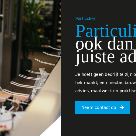
Particulier
Particul
ook dan 
juiste a
Je hoeft geen bedrijf te zijn
hek maakt, een meubel bouwt 
advies, maatwerk en praktisch
Neem contact op