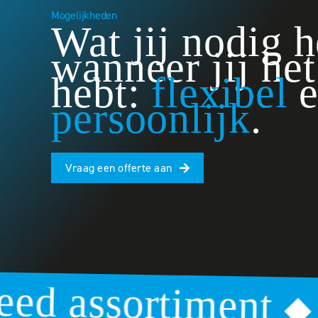
Mogelijkheden
Wat jij nodig h
wanneer jij he
hebt:
flexibel
e
persoonlijk
.
Vraag een offerte aan
timent
Betrouw
◆