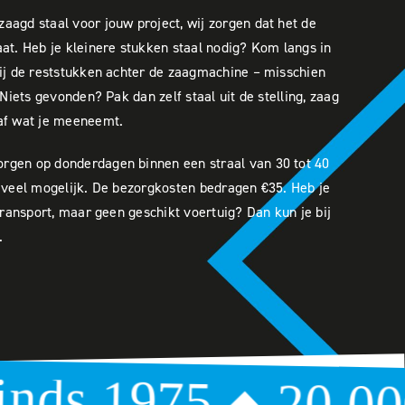
aagd staal voor jouw project, wij zorgen dat het de
aat. Heb je kleinere stukken staal nodig? Kom langs in
bij de reststukken achter de zaagmachine – misschien
 Niets gevonden? Pak dan zelf staal uit de stelling, zaag
 af wat je meeneemt.
rgen op donderdagen binnen een straal van 30 tot 40
s veel mogelijk. De bezorgkosten bedragen €35. Heb je
 transport, maar geen geschikt voertuig? Dan kun je bij
.
5
20.000 m2
◆