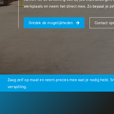
werkplaats en neem het direct mee. Zo bepaal je zel
Ontdek de mogelijkheden
Contact o
Zaag zelf op maat en neem precies mee wat je nodig hebt. Sne
verspilling.