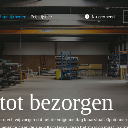
Mogelijkheden
Prijslijst
Nu geopend
tot bezorgen
roject, wij zorgen dat het de volgende dag klaarstaat. Op donder
 Liever zelf aan de slag? Kom langs, zaag het staal op maat in onz